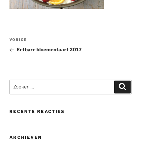
Bericht
Vorig
VORIGE
navigatie
bericht
Eetbare bloementaart 2017
Zoeken
Zoeke
naar:
RECENTE REACTIES
ARCHIEVEN