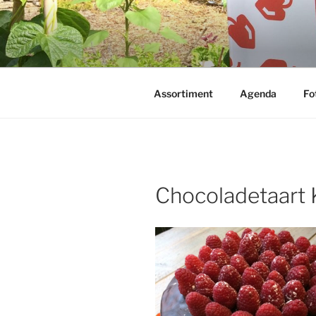
Ga
naar
de
inhoud
Assortiment
Agenda
Fo
Chocoladetaart 