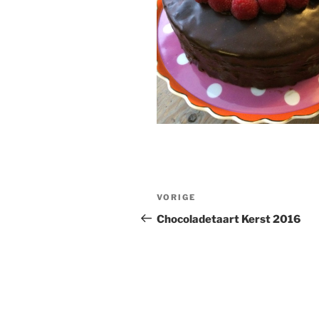
Bericht
Vorig
VORIGE
navigatie
bericht
Chocoladetaart Kerst 2016