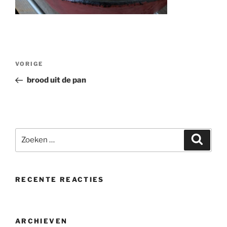
Bericht
Vorig
VORIGE
navigatie
bericht
brood uit de pan
Zoeken
Zoeke
naar:
RECENTE REACTIES
ARCHIEVEN