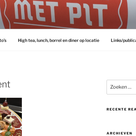
to’s
High tea, lunch, borrel en diner op locatie
Links/public
ent
Zoeken
naar:
RECENTE RE
ARCHIEVEN