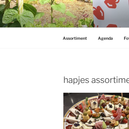
Ga
naar
de
inhoud
Assortiment
Agenda
Fo
hapjes assortim