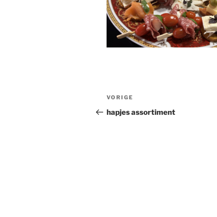
Bericht
Vorig
VORIGE
navigatie
bericht
hapjes assortiment