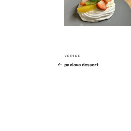
Bericht
Vorig
VORIGE
navigatie
bericht
pavlova dessert