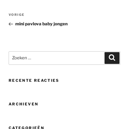
Bericht
Vorig
VORIGE
navigatie
bericht
mini pavlova baby jongen
Zoeken
Zoeke
naar:
RECENTE REACTIES
ARCHIEVEN
CATEGORIEËN