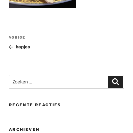
Bericht
Vorig
VORIGE
navigatie
bericht
hapjes
Zoeken
Zoeke
naar:
RECENTE REACTIES
ARCHIEVEN