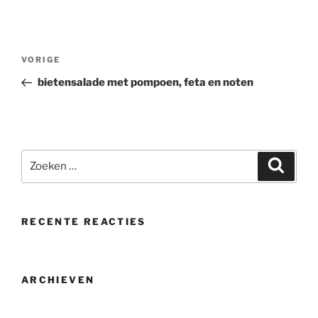
Bericht
Vorig
VORIGE
navigatie
bericht
bietensalade met pompoen, feta en noten
Zoeken
Zoeke
naar:
RECENTE REACTIES
ARCHIEVEN