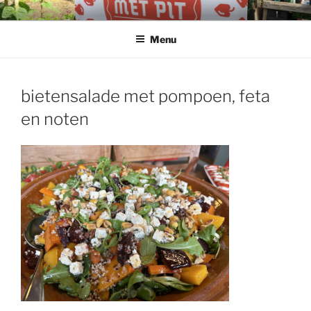
Ga
naar
Menu
de
inhoud
bietensalade met pompoen, feta
en noten