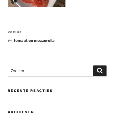
Bericht
Vorig
VORIGE
navigatie
bericht
tomaat en mozzerella
Zoeken
Zoeke
naar:
RECENTE REACTIES
ARCHIEVEN