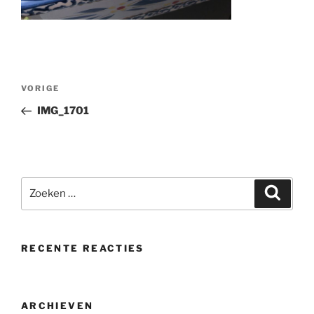
Bericht
Vorig
VORIGE
navigatie
bericht
IMG_1701
Zoeken
Zoeke
naar:
RECENTE REACTIES
ARCHIEVEN