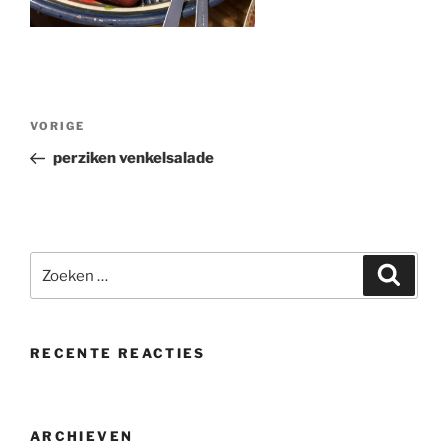
Bericht
Vorig
VORIGE
navigatie
bericht
perziken venkelsalade
Zoeken
Zoeke
naar:
RECENTE REACTIES
ARCHIEVEN