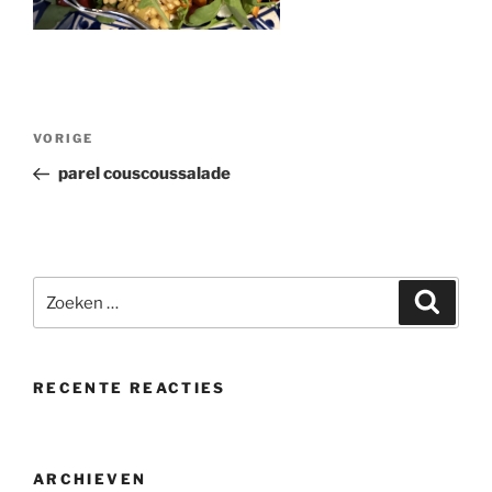
Bericht
Vorig
VORIGE
navigatie
bericht
parel couscoussalade
Zoeken
Zoeke
naar:
RECENTE REACTIES
ARCHIEVEN