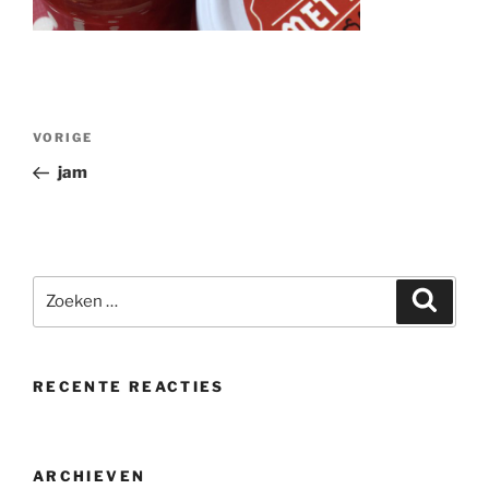
Bericht
Vorig
VORIGE
navigatie
bericht
jam
Zoeken
Zoeke
naar:
RECENTE REACTIES
ARCHIEVEN