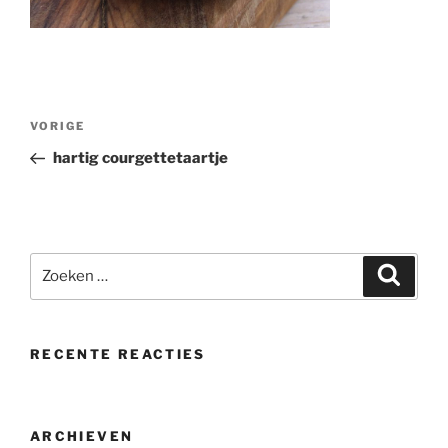
Bericht
Vorig
VORIGE
navigatie
bericht
hartig courgettetaartje
Zoeken
Zoeke
naar:
RECENTE REACTIES
ARCHIEVEN