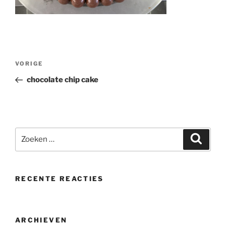
Bericht
Vorig
VORIGE
navigatie
bericht
chocolate chip cake
Zoeken
Zoeke
naar:
RECENTE REACTIES
ARCHIEVEN