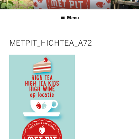
Ga
naar
Menu
de
inhoud
METPIT_HIGHTEA_A72